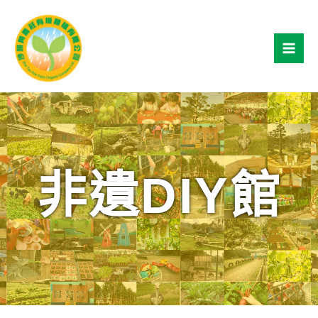
Skip
to
content
Mai
Men
非遺DIY館